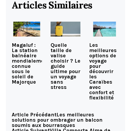
Articles Similaires
Magaluf :
Quelle
Les
La station
taille de
meilleures
balnéaire
valise
options de
mondialement
choisir ? Le
voyage
connue
guide
pour
sous le
ultime pour
découvrir
soleil de
un voyage
les
Majorque
sans
Caraïbes
stress
avec
confort et
flexibilité
Article Précédant
Les meilleures
solutions pour ombrager un balcon
soumis aux bourrasques
Article Suivant
Villa Comporta Alma da