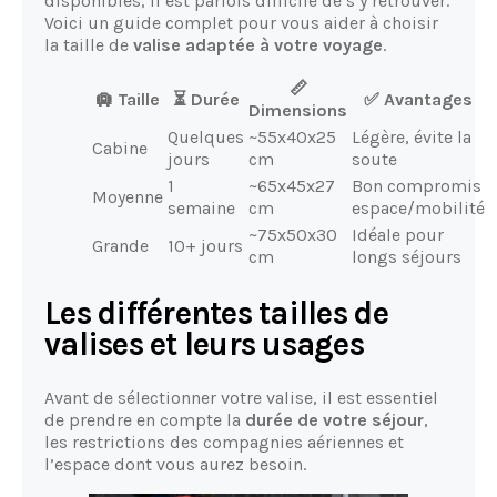
disponibles, il est parfois difficile de s’y retrouver.
Voici un guide complet pour vous aider à choisir
la taille de
valise adaptée à votre voyage
.
📏
🛄 Taille
⏳ Durée
✅ Avantages
Dimensions
Quelques
~55x40x25
Légère, évite la
Cabine
jours
cm
soute
1
~65x45x27
Bon compromis
Moyenne
semaine
cm
espace/mobilité
~75x50x30
Idéale pour
Grande
10+ jours
cm
longs séjours
Les différentes tailles de
valises et leurs usages
Avant de sélectionner votre valise, il est essentiel
de prendre en compte la
durée de votre séjour
,
les restrictions des compagnies aériennes et
l’espace dont vous aurez besoin.