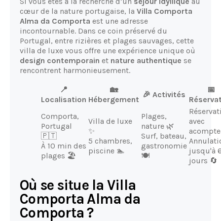
Si vous êtes à la recherche d’un
séjour idyllique
au
cœur de la nature portugaise, la
Villa Comporta
Alma da Comporta
est une adresse
incontournable. Dans ce coin préservé du
Portugal, entre rizières et plages sauvages, cette
villa de luxe vous offre une expérience unique où
design contemporain
et
nature authentique
se
rencontrent harmonieusement.
📍
🏡
📅
🎉 Activités
Localisation
Hébergement
Réserva
Réservat
Comporta,
Plages,
Villa de luxe
avec
Portugal
nature 🌿
✨
acompte
🇵🇹
Surf, bateau,
5 chambres,
Annulati
À 10 min des
gastronomie
piscine 🏊
jusqu'à 
plages 🏖️
🍽️
jours 🔄
Où se situe la Villa
Comporta Alma da
Comporta ?