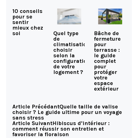
10 conseils
pour se
sentir
mieux chez
Quel type
Bâche de
soi
de
fermeture
climatisation
pour
choisir
terrasse :
selon la
le guide
configuration
complet
de votre
pour
logement ?
protéger
votre
espace
extérieur
Article Précédant
Quelle taille de valise
choisir ? Le guide ultime pour un voyage
sans stress
Article Suivant
Hibiscus d’intérieur :
comment réussir son entretien et
favoriser la floraison