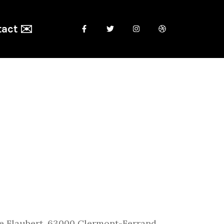
act ✉️
e Flaubert, 63000 Clermont-Ferrand,