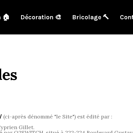
 🏠
Décoration 🎨
Bricolage 🔨
Cont
les
(ci-après dénommé "le Site") est édité par :
/
yprien Gillet.
rgé par O2SWITCH, situé à 222-224 Boulevard Gustav