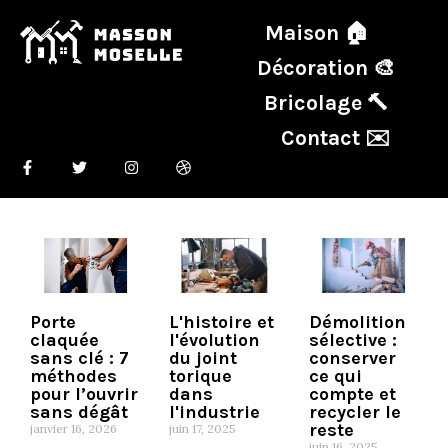
Maison 🏠
Décoration 🎨
Bricolage 🔨
Contact ✉️
Porte
L'histoire et
Démolition
claquée
l'évolution
sélective :
sans clé : 7
du joint
conserver
méthodes
torique
ce qui
pour l’ouvrir
dans
compte et
sans dégât
l'industrie
recycler le
reste
janvier 16, 2026
juin 17, 2025
juin 16, 2025