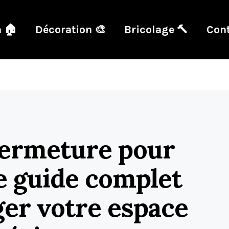
 🏠
Décoration 🎨
Bricolage 🔨
Cont
fermeture pour
le guide complet
er votre espace