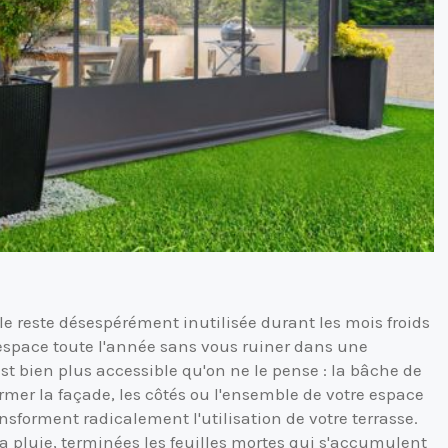
e reste désespérément inutilisée durant les mois froids
t espace toute l'année sans vous ruiner dans une
est bien plus accessible qu'on ne le pense : la bâche de
ermer la façade, les côtés ou l'ensemble de votre espace
nsforment radicalement l'utilisation de votre terrasse.
la pluie, terminées les feuilles mortes qui s'accumulent