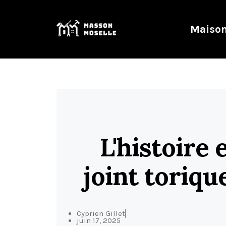
Maison
L'histoire 
joint toriqu
Cyprien Gillet
juin 17, 2025