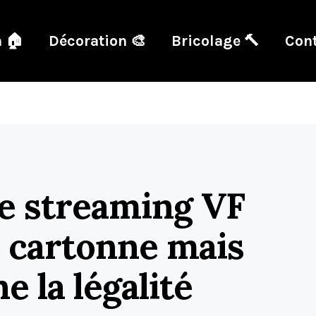
 🏠
Décoration 🎨
Bricolage 🔨
Cont
e streaming VF
i cartonne mais
e la légalité