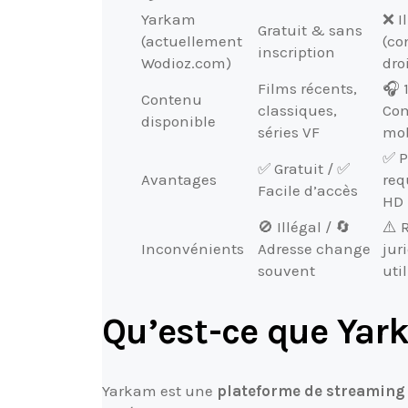
Yarkam
❌ I
Gratuit & sans
(actuellement
(co
inscription
Wodioz.com)
dro
Films récents,
🎧 
Contenu
classiques,
Com
disponible
séries VF
mob
✅ P
✅ Gratuit / ✅
Avantages
req
Facile d’accès
HD
🚫 Illégal / 🔄
⚠️ 
Inconvénients
Adresse change
jur
souvent
uti
Qu’est-ce que Yar
Yarkam est une
plateforme de streaming 