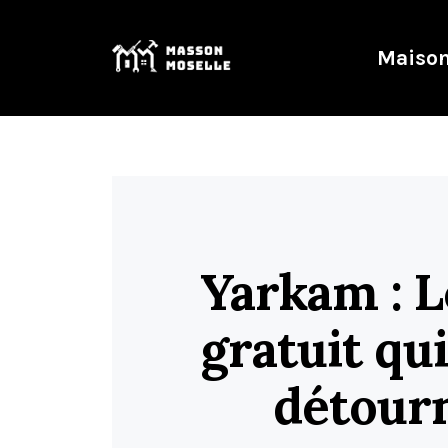
Maison
Yarkam : L
gratuit qu
détourn