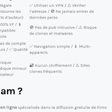
llégale
✅ Utiliser un VPN / ⚠️ Vérifier
ntourne les
l’adresse / 🚫 Ne jamais entrer de
its d’auteur)
données perso
100% VF / 📱
🚫 Pas de pub intrusive / ⚠️ Risque
patible
de clones et malwares
ile
as de compte
✅ Navigation simple / 📱 Multi-
uis / ✅ Qualité
appareils
Risque
🔐 Aucun chiffrement / ⚠️ Sites
idique mineur
clones fréquents
lisateur
kam ?
en ligne
spécialisée dans la diffusion gratuite de films