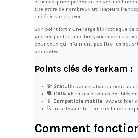
et séries, principalement en version frança
site attire de nombreux utilisateurs fran
préférés sans payer.
Son point fort ? Une large bibliothèque de
grosses productions hollywoodiennes aux cl
pour ceux qui
n’aiment pas lire les sous-
originales.
Points clés de Yarkam :
💸
Gratuit
: aucun abonnement ou cré
🗣️
100% VF
: films et séries doublés e
📱
Compatible mobile
: accessibles 
🔍
Interface intuitive
: recherche rapi
Comment fonctio