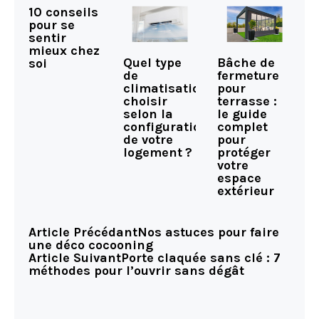
10 conseils
pour se
sentir
mieux chez
Quel type
Bâche de
soi
de
fermeture
climatisation
pour
choisir
terrasse :
selon la
le guide
configuration
complet
de votre
pour
logement ?
protéger
votre
espace
extérieur
Article Précédant
Nos astuces pour faire
une déco cocooning
Article Suivant
Porte claquée sans clé : 7
méthodes pour l’ouvrir sans dégât