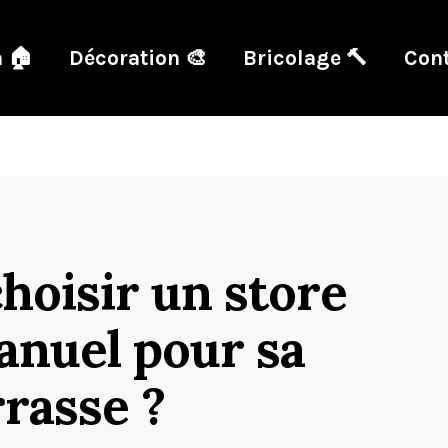
 🏠
Décoration 🎨
Bricolage 🔨
Cont
hoisir un store
nuel pour sa
rrasse ?