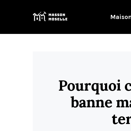
Maison
Pourquoi c
banne ma
te