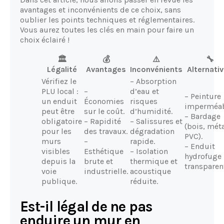
avantages et inconvénients de ce choix, sans
oublier les points techniques et réglementaires.
Vous aurez toutes les clés en main pour faire un
choix éclairé !
🏛️
💰
⚠️
🔧
Légalité
Avantages
Inconvénients
Alternati
Vérifiez le
– Absorption
PLU local :
–
d’eau et
– Peinture
un enduit
Économies
risques
imperméab
peut être
sur le coût.
d’humidité.
– Bardage
obligatoire
– Rapidité
– Salissures et
(bois, méta
pour les
des travaux.
dégradation
PVC).
murs
–
rapide.
– Enduit
visibles
Esthétique
– Isolation
hydrofuge
depuis la
brute et
thermique et
transparen
voie
industrielle.
acoustique
publique.
réduite.
Est-il légal de ne pas
enduire un mur en