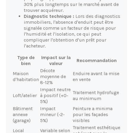
30% plus longtemps sur le marché avant de
trouver acquéreur.
Diagnostic technique :
Lors des diagnostics
immobiliers, l'absence d'enduit peut être
signalée comme un facteur de risque pour
l'humidité et l'isolation, ce qui peut
compliquer l'obtention d'un prêt pour
l'acheteur.
Type de
Impact sur la
Recommandation
bien
valeur
Décote
Maison
Enduire avant la mise
moyenne de
d'habitation
en vente
8-12%
Impact neutre
Traitement hydrofuge
Loft/atelier
à positif (+0-
au minimum
5%)
Bâtiment
Impact
Peinture a minima
annexe
mineur (-2-
pour les façades
(garage)
5%)
visibles
Traitement esthétique
Local
Variable selon