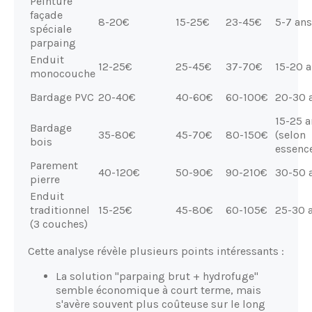
Peinture
façade
8-20€
15-25€
23-45€
5-7 ans
spéciale
parpaing
Enduit
12-25€
25-45€
37-70€
15-20 
monocouche
Bardage PVC
20-40€
40-60€
60-100€
20-30 
15-25 a
Bardage
35-80€
45-70€
80-150€
(selon
bois
essenc
Parement
40-120€
50-90€
90-210€
30-50 
pierre
Enduit
traditionnel
15-25€
45-80€
60-105€
25-30 
(3 couches)
Cette analyse révèle plusieurs points intéressants :
La solution "parpaing brut + hydrofuge"
semble économique à court terme, mais
s'avère souvent plus coûteuse sur le long