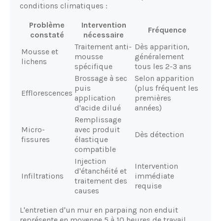
conditions climatiques :
Problème
Intervention
Fréquence
constaté
nécessaire
Traitement anti-
Dès apparition,
Mousse et
mousse
généralement
lichens
spécifique
tous les 2-3 ans
Brossage à sec
Selon apparition
puis
(plus fréquent les
Efflorescences
application
premières
d'acide dilué
années)
Remplissage
Micro-
avec produit
Dès détection
fissures
élastique
compatible
Injection
Intervention
d'étanchéité et
Infiltrations
immédiate
traitement des
requise
causes
L'entretien d'un mur en parpaing non enduit
représente en moyenne 5 à 10 heures de travail