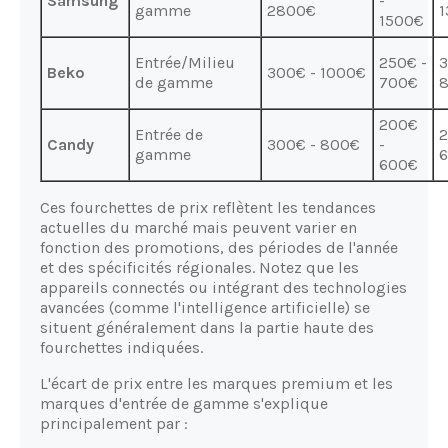
Samsung
-
gamme
2800€
1
1500€
Entrée/Milieu
250€ -
3
Beko
300€ - 1000€
de gamme
700€
200€
Entrée de
2
Candy
300€ - 800€
-
gamme
600€
Ces fourchettes de prix reflètent les tendances
actuelles du marché mais peuvent varier en
fonction des promotions, des périodes de l'année
et des spécificités régionales. Notez que les
appareils connectés ou intégrant des technologies
avancées (comme l'intelligence artificielle) se
situent généralement dans la partie haute des
fourchettes indiquées.
L'écart de prix entre les marques premium et les
marques d'entrée de gamme s'explique
principalement par :