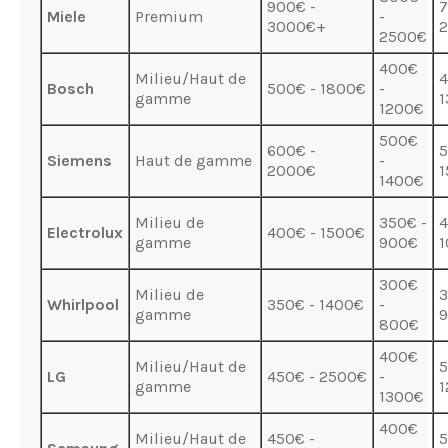
900€ -
7
Miele
Premium
-
3000€+
2500€
400€
Milieu/Haut de
4
Bosch
500€ - 1800€
-
gamme
1
1200€
500€
600€ -
5
Siemens
Haut de gamme
-
2000€
1
1400€
Milieu de
350€ -
4
Electrolux
400€ - 1500€
gamme
900€
300€
Milieu de
3
Whirlpool
350€ - 1400€
-
gamme
800€
400€
Milieu/Haut de
5
LG
450€ - 2500€
-
gamme
1
1300€
400€
Milieu/Haut de
450€ -
5