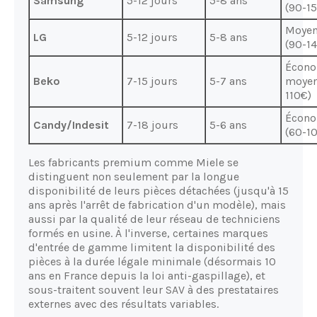
Samsung
5-12 jours
5-8 ans
(90-1
Moyen
LG
5-12 jours
5-8 ans
(90-1
Écono
Beko
7-15 jours
5-7 ans
moyen
110€)
Écon
Candy/Indesit
7-18 jours
5-6 ans
(60-1
Les fabricants premium comme Miele se
distinguent non seulement par la longue
disponibilité de leurs pièces détachées (jusqu'à 15
ans après l'arrêt de fabrication d'un modèle), mais
aussi par la qualité de leur réseau de techniciens
formés en usine. À l'inverse, certaines marques
d'entrée de gamme limitent la disponibilité des
pièces à la durée légale minimale (désormais 10
ans en France depuis la loi anti-gaspillage), et
sous-traitent souvent leur SAV à des prestataires
externes avec des résultats variables.