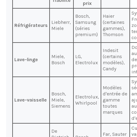
fiabilité
prix
Sy
Bosch,
Haier
Fr
Liebherr,
Samsung
(certaines
Réfrigérateurs
zo
Miele
(séries
gammes),
te
premium)
Thomson
co
Do
Indesit
au
Miele,
LG,
(certains
Lave-linge
de
Bosch
Electrolux
modèles),
pr
Candy
in
Sy
Modèles
sé
Bosch,
d'entrée de
am
Electrolux,
Lave-vaisselle
Miele,
gamme
aj
Whirlpool
Siemens
toutes
au
marques
c
d'
Cu
De
Far, Sauter
va