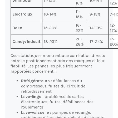
Whirlpool
11-15%
10-14%
16%
12%
11-
Electrolux
10-14%
9-13%
7-1
15%
16-
12-
Beko
15-20%
14-19%
22%
17%
20-
15-
Candy/Indesit
18-25%
17-24%
28%
20%
Ces statistiques montrent une corrélation directe
entre le positionnement prix des marques et leur
fiabilité. Les pannes les plus fréquemment
rapportées concernent :
Réfrigérateurs
: défaillances du
compresseur, fuites du circuit de
refroidissement
Lave-linge
: problèmes de cartes
électroniques, fuites, défaillances des
roulements
Lave-vaisselle
: pompes de vidange,
problèmes d'étanchéité, défauts de circuits