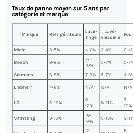
Taux de panne moyen sur 5 ans par
catégorie et marque
Lave-
Lave-
Marque
Réfrigérateurs
Fou
linge
vaisselle
Miele
3-5%
4-6%
3-4%
2-4
7-
Bosch
6-8%
5-7%
5-7
10%
Siemens
6-8%
7-9%
5-7%
4-6
Liebherr
4-6%
N/A
N/A
N/A
9-
7-
LG
8-12%
8-11%
12%
10%
10-
Samsung
9-13%
9-13%
8-1
14%
12-
8-