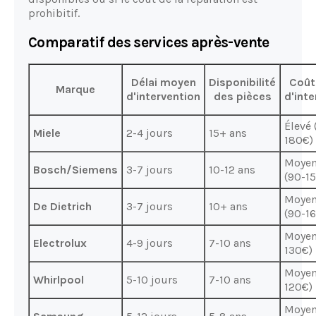
prohibitif.
Comparatif des services après-vente
Délai moyen
Disponibilité
Coût
Marque
d'intervention
des pièces
d'inte
Élevé 
Miele
2-4 jours
15+ ans
180€)
Moyen
Bosch/Siemens
3-7 jours
10-12 ans
(90-1
Moyen
De Dietrich
3-7 jours
10+ ans
(90-1
Moyen
Electrolux
4-9 jours
7-10 ans
130€)
Moyen
Whirlpool
5-10 jours
7-10 ans
120€)
Moyen