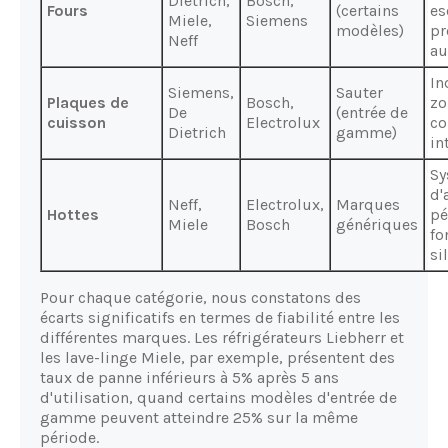
Dietrich,
Bosch,
Fours
(certains
es
Miele,
Siemens
modèles)
p
Neff
au
In
Siemens,
Sauter
Plaques de
Bosch,
zo
De
(entrée de
cuisson
Electrolux
c
Dietrich
gamme)
in
Sy
d'
Neff,
Electrolux,
Marques
Hottes
pé
Miele
Bosch
génériques
fo
si
Pour chaque catégorie, nous constatons des
écarts significatifs en termes de fiabilité entre les
différentes marques. Les réfrigérateurs Liebherr et
les lave-linge Miele, par exemple, présentent des
taux de panne inférieurs à 5% après 5 ans
d'utilisation, quand certains modèles d'entrée de
gamme peuvent atteindre 25% sur la même
période.