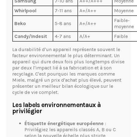
Samsung
7-10 ans
A++/A+++
Moyenne
Whirlpool
7-11 ans
A+/A++
Moyenne
Faible-
Beko
5-8 ans
A+/A++
moyenne
Candy/Indesit
4-7 ans
A/A+
Faible
La durabilité d'un appareil représente souvent le
facteur environnemental le plus déterminant. Un
appareil qui dure deux fois plus longtemps divise
par deux l'impact lié à sa fabrication et à son
recyclage. C'est pourquoi les marques comme
Miele, malgré un prix d'achat plus élevé, peuvent
présenter un meilleur bilan écologique sur le
cycle de vie complet.
Les labels environnementaux à
privilégier
Étiquette énergétique européenne
:
Privilégiez les appareils classés A, B ou C
selon la nouvelle échelle plus stricte