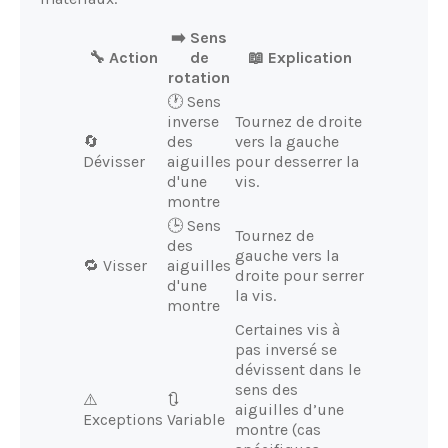
➡️ Sens
🔧 Action
de
📖 Explication
rotation
🕐 Sens
inverse
Tournez de droite
🔄
des
vers la gauche
Dévisser
aiguilles
pour desserrer la
d'une
vis.
montre
🕒 Sens
Tournez de
des
gauche vers la
🔁 Visser
aiguilles
droite pour serrer
d'une
la vis.
montre
Certaines vis à
pas inversé se
dévissent dans le
sens des
⚠️
🔃
aiguilles d’une
Exceptions
Variable
montre (cas