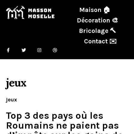
Maison 🏠
Décoration 🎨
Bricolage 🔨
Contact ✉️
jeux
jeux
Top 3 des pays où les
Roumains ne paient pas