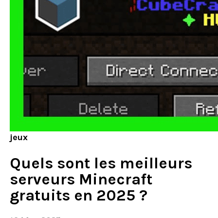
jeux
Quels sont les meilleurs
serveurs Minecraft
gratuits en 2025 ?