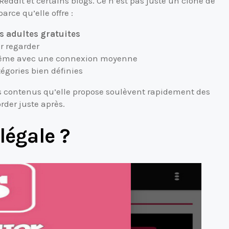
eddit et certains blogs. Ce n’est pas juste un clone de
arce qu’elle offre :
s adultes gratuites
r regarder
même avec une connexion moyenne
égories bien définies
s contenus qu’elle propose soulèvent rapidement des
rder juste après.
légale ?