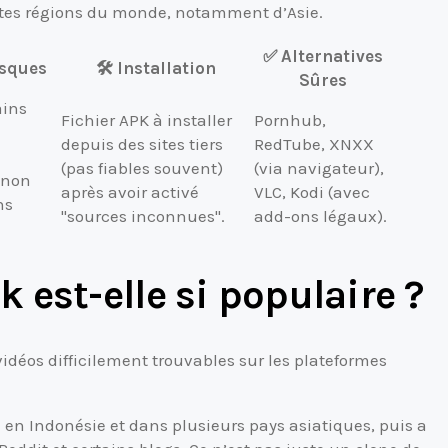
entes régions du monde, notamment d’Asie.
✅ Alternatives
isques
🛠️ Installation
Sûres
ains
Fichier APK à installer
Pornhub,
depuis des sites tiers
RedTube, XNXX
(pas fiables souvent)
(via navigateur),
 non
après avoir activé
VLC, Kodi (avec
ns
"sources inconnues".
add-ons légaux).
est-elle si populaire ?
vidéos difficilement trouvables sur les plateformes
en Indonésie et dans plusieurs pays asiatiques, puis a