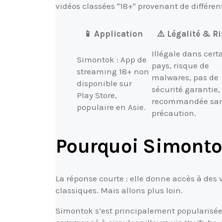
vidéos classées "18+" provenant de différ
📱 Application
⚠️ Légalité & R
Illégale dans cert
Simontok : App de
pays, risque de
streaming 18+ non
malwares, pas de
disponible sur
sécurité garantie,
Play Store,
recommandée sa
populaire en Asie.
précaution.
Pourquoi Simontok 
La réponse courte : elle donne accès à des 
classiques. Mais allons plus loin.
Simontok s’est principalement popularisée 