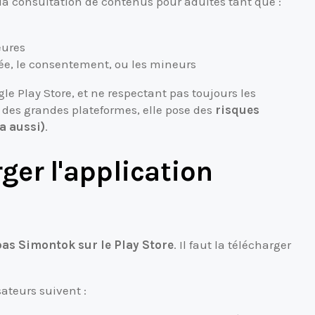
 la consultation de contenus pour adultes tant que :
eures
rivée, le consentement, ou les mineurs
le Play Store, et ne respectant pas toujours les
n des grandes plateformes, elle pose des
risques
a aussi)
.
er l'application
pas Simontok sur le Play Store
. Il faut la télécharger
sateurs suivent :