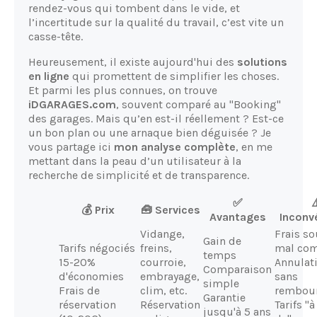
rendez-vous qui tombent dans le vide, et
l’incertitude sur la qualité du travail, c’est vite un
casse-tête.
Heureusement, il existe aujourd'hui des
solutions
en ligne
qui promettent de simplifier les choses.
Et parmi les plus connues, on trouve
iDGARAGES.com
, souvent comparé au "Booking"
des garages. Mais qu’en est-il réellement ? Est-ce
un bon plan ou une arnaque bien déguisée ? Je
vous partage ici
mon analyse complète
, en me
mettant dans la peau d’un utilisateur à la
recherche de simplicité et de transparence.
✅
⚠
💰 Prix
🧰 Services
Avantages
Inconv
Vidange,
Frais s
Gain de
Tarifs négociés
freins,
mal com
temps
15-20%
courroie,
Annulat
Comparaison
d'économies
embrayage,
sans
simple
Frais de
clim, etc.
rembou
Garantie
réservation
Réservation
Tarifs "à
jusqu'à 5 ans