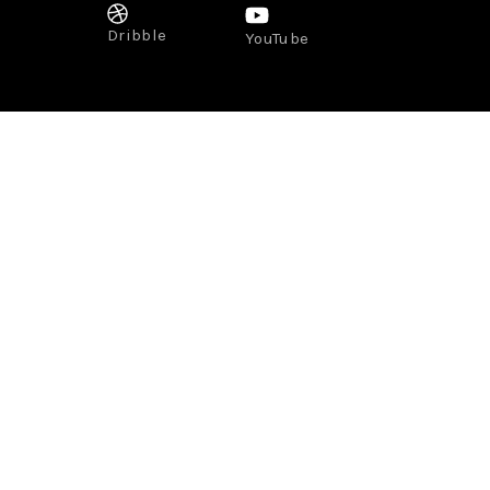
Dribble
YouTube
Gastronomie
Lifestyle
Voyage