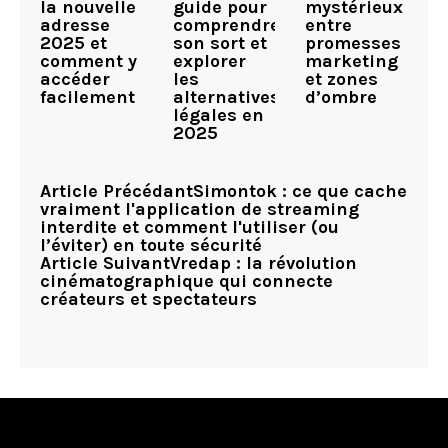
la nouvelle
guide pour
mystérieux
adresse
comprendre
entre
2025 et
son sort et
promesses
comment y
explorer
marketing
accéder
les
et zones
facilement
alternatives
d’ombre
légales en
2025
Article Précédant
Simontok : ce que cache
vraiment l'application de streaming
interdite et comment l'utiliser (ou
l’éviter) en toute sécurité
Article Suivant
Vredap : la révolution
cinématographique qui connecte
créateurs et spectateurs