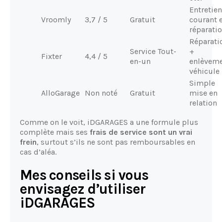
Entretien
Vroomly
3,7 / 5
Gratuit
courant 
réparati
Réparati
Service Tout-
+
Fixter
4,4 / 5
en-un
enlèvem
véhicule
Simple
AlloGarage
Non noté
Gratuit
mise en
relation
Comme on le voit, iDGARAGES a une formule plus
complète mais ses
frais de service sont un vrai
frein
, surtout s’ils ne sont pas remboursables en
cas d’aléa.
Mes conseils si vous
envisagez d’utiliser
iDGARAGES