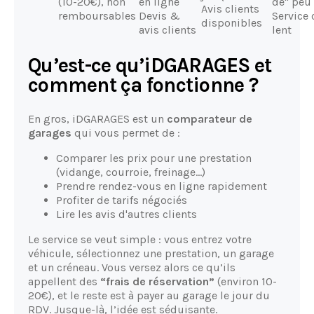
(10-20€), non
en ligne
de" peu 
Avis clients
remboursables
Devis &
Service 
disponibles
avis clients
lent
Qu’est-ce qu’iDGARAGES et
comment ça fonctionne ?
En gros, iDGARAGES est un
comparateur de
garages
qui vous permet de :
Comparer les prix pour une prestation
(vidange, courroie, freinage...)
Prendre rendez-vous en ligne rapidement
Profiter de tarifs négociés
Lire les avis d'autres clients
Le service se veut simple : vous entrez votre
véhicule, sélectionnez une prestation, un garage
et un créneau. Vous versez alors ce qu’ils
appellent des
“frais de réservation”
(environ 10-
20€), et le reste est à payer au garage le jour du
RDV. Jusque-là, l’idée est séduisante.