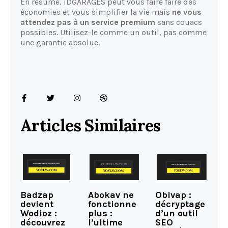
En résumé, iDGARAGES peut vous faire faire des
économies et vous simplifier la vie mais
ne vous
attendez pas à un service premium
sans couacs
possibles. Utilisez-le comme un outil, pas comme
une garantie absolue.
Articles Similaires
Badzap
Abokav ne
Obivap :
devient
fonctionne
décryptage
Wodioz :
plus :
d’un outil
découvrez
l’ultime
SEO