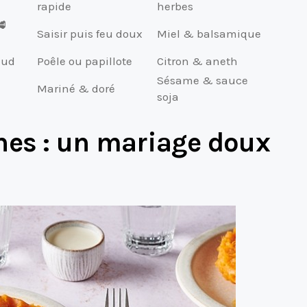
rapide
herbes
🥩
Saisir puis feu doux
Miel & balsamique
aud
Poêle ou papillote
Citron & aneth
Sésame & sauce
Mariné & doré
soja
hes : un mariage doux