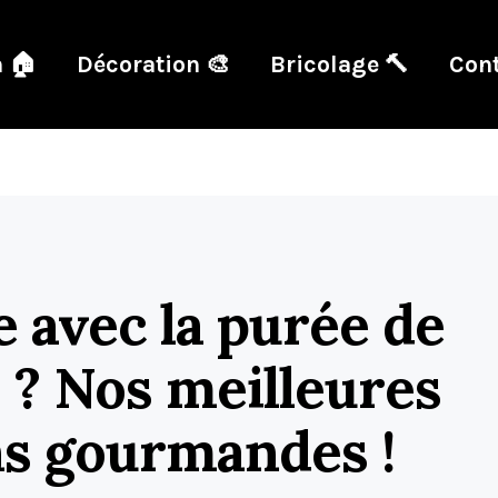
 🏠
Décoration 🎨
Bricolage 🔨
Cont
e avec la purée de
 ? Nos meilleures
ns gourmandes !