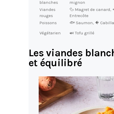
blanches
mignon
Viandes
🦆 Magret de canard, 
rouges
Entrecôte
Poissons
🐟 Saumon, 🐠 Cabill
Végétarien
🍛 Tofu grillé
Les viandes blanc
et équilibré