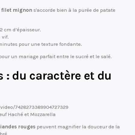
e
filet mignon
s'accorde bien à la purée de patate
2 cm d’épaisseur.
vif.
minutes pour une texture fondante.
ur un mariage parfait entre le sucré et le salé.
 : du caractère et du
t/video/7428273389904727329
œuf Haché et Mozzarella
viandes rouges
peuvent magnifier la douceur de la
bré.