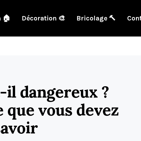
 🏠
Décoration 🎨
Bricolage 🔨
Cont
t-il dangereux ?
ce que vous devez
savoir