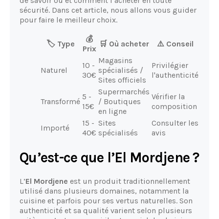
de savoir où et comment l’acheter en toute
sécurité. Dans cet article, nous allons vous guider
pour faire le meilleur choix.
💰
🏷️ Type
🛒 Où acheter
⚠️ Conseil
Prix
Magasins
10 -
Privilégier
Naturel
spécialisés /
30€
l'authenticité
Sites officiels
Supermarchés
5 -
Vérifier la
Transformé
/ Boutiques
15€
composition
en ligne
15 -
Sites
Consulter les
Importé
40€
spécialisés
avis
Qu’est-ce que l’El Mordjene ?
L’
El Mordjene
est un produit traditionnellement
utilisé dans plusieurs domaines, notamment la
cuisine et parfois pour ses vertus naturelles. Son
authenticité et sa qualité varient selon plusieurs