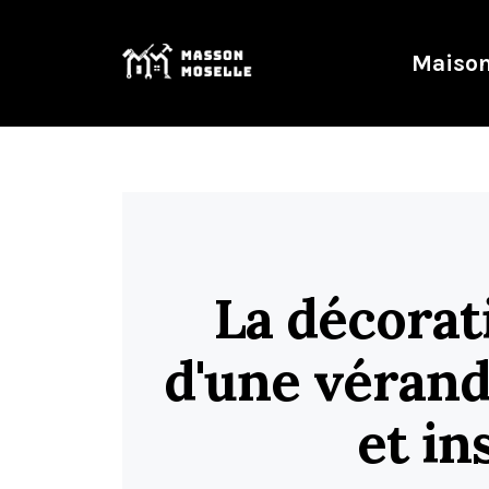
Maison
La décorati
d'une véranda
et in