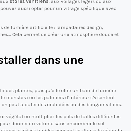
z aux
stores vénitiens
, aux voilages légers ou aux
 pouvez aussi opter pour un vitrage spécifique avec
es de lumière artificielle : lampadaires design,
mes… Cela permet de créer une atmosphère douce et
staller dans une
ir des plantes, puisqu’elle offre un bain de lumière
, le monstera ou les palmiers d’intérieur s’y sentent
 on peut ajouter des orchidées ou des bougainvilliers.
 végétal ou multipliez les pots de tailles différentes.
 pour donner du volume sans encombrer le sol.
ertaines espèces fragiles peuvent souffrir si la véranda