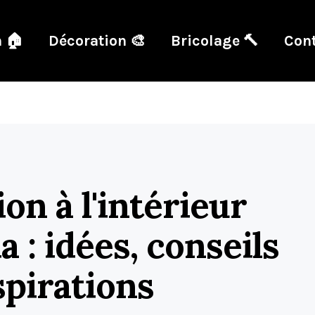
 🏠
Décoration 🎨
Bricolage 🔨
Cont
on à l'intérieur
 : idées, conseils
spirations