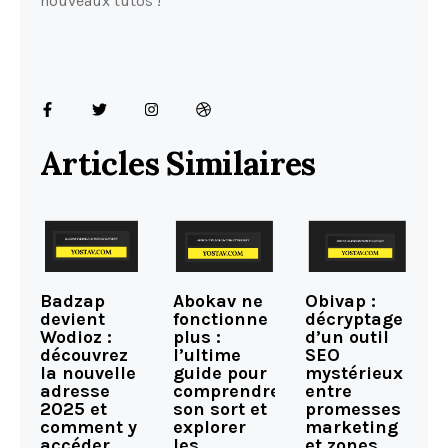
nouveaux tutos !
Articles Similaires
Badzap
Abokav ne
Obivap :
devient
fonctionne
décryptage
Wodioz :
plus :
d’un outil
découvrez
l’ultime
SEO
la nouvelle
guide pour
mystérieux
adresse
comprendre
entre
2025 et
son sort et
promesses
comment y
explorer
marketing
accéder
les
et zones