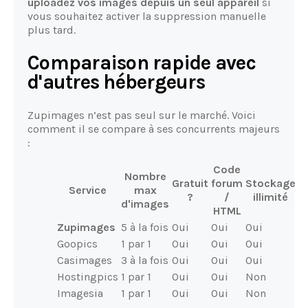
uploadez vos images depuis un seul appareil
si
vous souhaitez activer la suppression manuelle
plus tard.
Comparaison rapide avec
d'autres hébergeurs
Zupimages n’est pas seul sur le marché. Voici
comment il se compare à ses concurrents majeurs
:
Code
Nombre
Gratuit
forum
Stockage
Service
max
?
/
illimité
d'images
HTML
Zupimages
5 à la fois
Oui
Oui
Oui
Goopics
1 par 1
Oui
Oui
Oui
Casimages
3 à la fois
Oui
Oui
Oui
Hostingpics
1 par 1
Oui
Oui
Non
Imagesia
1 par 1
Oui
Oui
Non