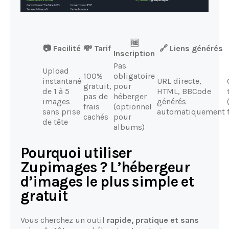
🆓
📷 Facilité
💸 Tarif
🔗 Liens générés
Inscription
Pas
Upload
100%
obligatoire
instantané
URL directe,
gratuit,
pour
de 1 à 5
HTML, BBCode
pas de
héberger
images
générés
frais
(optionnel
sans prise
automatiquement
cachés
pour
de tête
albums)
Pourquoi utiliser
Zupimages ? L’hébergeur
d’images le plus simple et
gratuit
Vous cherchez un outil
rapide, pratique et sans