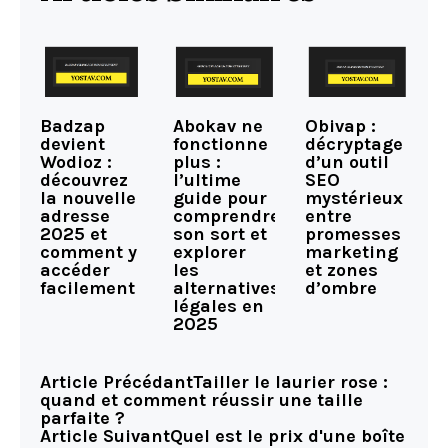
Badzap
Abokav ne
Obivap :
devient
fonctionne
décryptage
Wodioz :
plus :
d’un outil
découvrez
l’ultime
SEO
la nouvelle
guide pour
mystérieux
adresse
comprendre
entre
2025 et
son sort et
promesses
comment y
explorer
marketing
accéder
les
et zones
facilement
alternatives
d’ombre
légales en
2025
Article Précédant
Tailler le laurier rose :
quand et comment réussir une taille
parfaite ?
Article Suivant
Quel est le prix d'une boîte