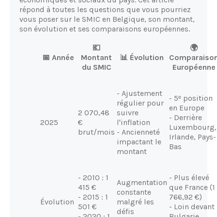
répond à toutes les questions que vous pourriez
vous poser sur le SMIC en Belgique, son montant,
son évolution et ses comparaisons européennes.
💶
🌍
📅 Année
Montant
📊 Évolution
Comparaiso
du SMIC
Européenne
- Ajustement
- 5ᵉ position
régulier pour
en Europe
2 070,48
suivre
- Derrière
2025
€
l'inflation
Luxembourg,
brut/mois
- Ancienneté
Irlande, Pays-
impactant le
Bas
montant
- 2010 : 1
- Plus élevé
Augmentation
415 €
que France (1
constante
- 2015 : 1
766,92 €)
Évolution
malgré les
501 €
- Loin devant
défis
- 2020 : 1
Bulgarie