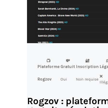
📺
💸
🔐
⚖
Plateforme
Gratuit
Inscription
Léga
❌
Rogzov
Oui
Non requise
Illé
Rogzov : platefor