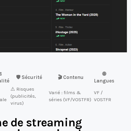
️
🌐
🛡️ Sécurité
🎬 Contenu
lité
Langues
⚠️ Risques
Varié : films &
VF /
(publicités,
gale
séries (VF/VOSTFR)
VOSTFR
virus)
me de streaming