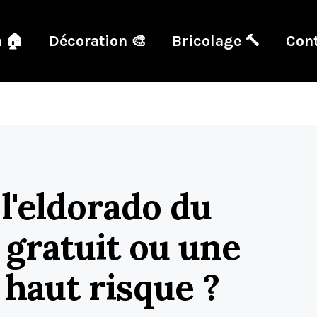
 🏠
Décoration 🎨
Bricolage 🔨
Cont
 l'eldorado du
 gratuit ou une
à haut risque ?