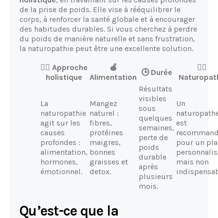
de la prise de poids. Elle vise à rééquilibrer le
corps, à renforcer la santé globale et à encourager
des habitudes durables. Si vous cherchez à perdre
du poids de manière naturelle et sans frustration,
la naturopathie peut être une excellente solution.
🧘‍♀️ Approche
🍎
👩‍⚕️
🕒 Durée
holistique
Alimentation
Naturopat
Résultats
visibles
La
Mangez
Un
sous
naturopathie
naturel :
naturopath
quelques
agit sur les
fibres,
est
semaines,
causes
protéines
recomman
perte de
profondes :
maigres,
pour un pl
poids
alimentation,
bonnes
personnalis
durable
hormones,
graisses et
mais non
après
émotionnel.
detox.
indispensab
plusieurs
mois.
Qu’est-ce que la