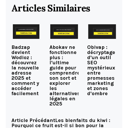
Articles Similaires
Badzap
Abokav ne
Obivap :
devient
fonctionne
décryptage
Wodioz :
plus :
d’un outil
découvrez
l’ultime
SEO
la nouvelle
guide pour
mystérieux
adresse
comprendre
entre
2025 et
son sort et
promesses
comment y
explorer
marketing
accéder
les
et zones
facilement
alternatives
d’ombre
légales en
2025
Article Précédant
Les bienfaits du kiwi :
Pourquoi ce fruit est-il si bon pour la